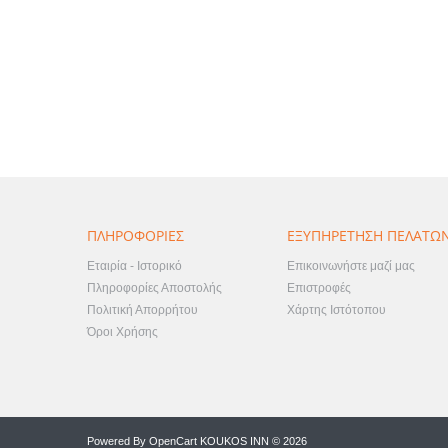
ΠΛΗΡΟΦΟΡΊΕΣ
ΕΞΥΠΗΡΈΤΗΣΗ ΠΕΛΑΤΏ
Εταιρία - Ιστορικό
Επικοινωνήστε μαζί μας
Πληροφορίες Αποστολής
Επιστροφές
Πολιτική Απορρήτου
Χάρτης Ιστότοπου
Όροι Χρήσης
Powered By
OpenCart
KOUKOS INN © 2026