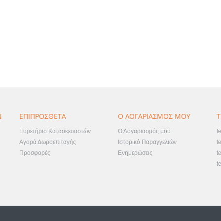
Ν
ΕΠΙΠΡΌΣΘΕΤΑ
Ο ΛΟΓΑΡΙΑΣΜΌΣ ΜΟΥ
T
Ευρετήριο Κατασκευαστών
Ο Λογαριασμός μου
t
Αγορά Δωροεπιταγής
Ιστορικό Παραγγελιών
t
Προσφορές
Ενημερώσεις
t
t