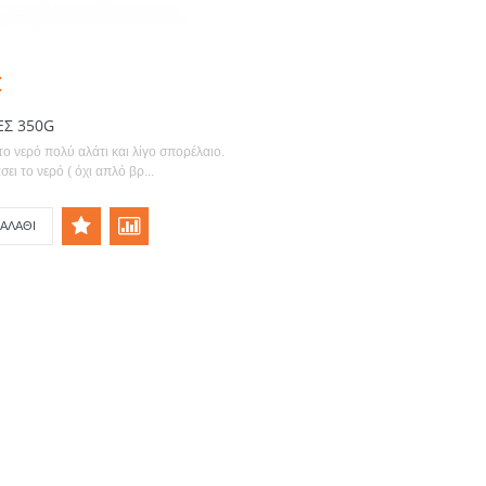
€
ΕΣ 350G
το νερό πολύ αλάτι και λίγο σπορέλαιο.
ει το νερό ( όχι απλό βρ...
ΑΛΆΘΙ