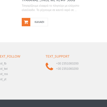
Τσιγαρίζουμε ελαφρά το πλιγούρι με ελάχιστο
ελαιόλαδο. Το ρίχνουμε σε καυτό νερό σε ...
ΚΑΛΆΘΙ
EXT_FOLLOW
TEXT_SUPPORT
ext_fb
+30 2351083200
ext_twi
+30 2351083200
ext_rss
ext_yt