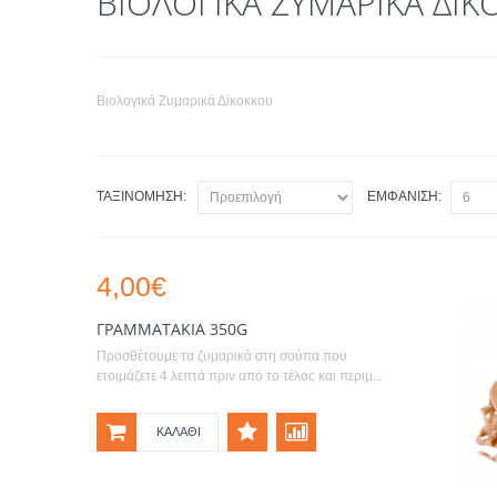
ΒΙΟΛΟΓΙΚΆ ΖΥΜΑΡΙΚΆ ΔΊΚ
Βιολογικά Ζυμαρικά Δίκοκκου
ΤΑΞΙΝΌΜΗΣΗ:
ΕΜΦΆΝΙΣΗ:
4,00€
ΓΡΑΜΜΑΤΆΚΙΑ 350G
Προσθέτουμε τα ζυμαρικά στη σούπα που
ετοιμάζετε 4 λεπτά πριν από το τέλος και περιμ...
ΚΑΛΆΘΙ