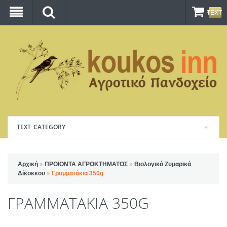
TEXT_
TEXT_CATEGORY
Αρχική
»
ΠΡΟΪΟΝΤΑ ΑΓΡΟΚΤΗΜΑΤΟΣ
»
Βιολογικά Ζυμαρικά
Δίκοκκου
»
Γραμματάκια 350g
ΓΡΑΜΜΑΤΆΚΙΑ 350G